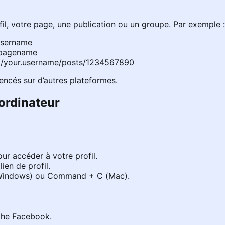
l, votre page, une publication ou un groupe. Par exemple :
username
rpagename
m/your.username/posts/1234567890
rencés sur d’autres plateformes.
ordinateur
ur accéder à votre profil.
ien de profil.
C (Windows) ou Command + C (Mac).
che Facebook.