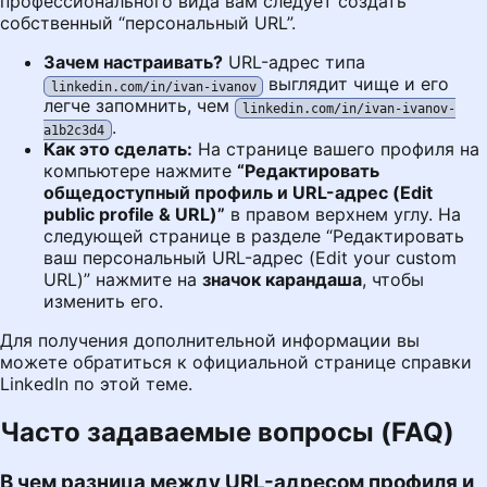
профессионального вида вам следует создать
собственный “персональный URL”.
Зачем настраивать?
URL-адрес типа
выглядит чище и его
linkedin.com/in/ivan-ivanov
легче запомнить, чем
linkedin.com/in/ivan-ivanov-
.
a1b2c3d4
Как это сделать:
На странице вашего профиля на
компьютере нажмите
“Редактировать
общедоступный профиль и URL-адрес (Edit
public profile & URL)”
в правом верхнем углу. На
следующей странице в разделе “Редактировать
ваш персональный URL-адрес (Edit your custom
URL)” нажмите на
значок карандаша
, чтобы
изменить его.
Для получения дополнительной информации вы
можете обратиться к
официальной странице справки
LinkedIn
по этой теме.
Часто задаваемые вопросы (FAQ)
В чем разница между URL-адресом профиля и