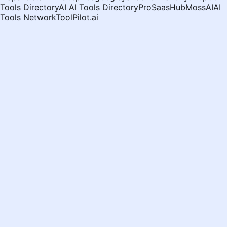
Tools Directory
AI AI Tools Directory
ProSaasHub
MossAI
AI
Tools Network
ToolPilot.ai