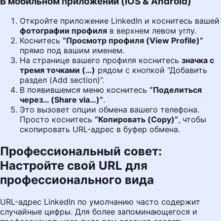
В мобильном приложении (iOS & Android)
Откройте приложение LinkedIn и коснитесь вашей
фотографии профиля
в верхнем левом углу.
Коснитесь
“Просмотр профиля (View Profile)”
прямо под вашим именем.
На странице вашего профиля коснитесь
значка с
тремя точками (…)
рядом с кнопкой “Добавить
раздел (Add section)”.
В появившемся меню коснитесь
“Поделиться
через… (Share via…)”
.
Это вызовет опции обмена вашего телефона.
Просто коснитесь
“Копировать (Copy)”
, чтобы
скопировать URL-адрес в буфер обмена.
Профессиональный совет:
Настройте свой URL для
профессионального вида
URL-адрес LinkedIn по умолчанию часто содержит
случайные цифры. Для более запоминающегося и