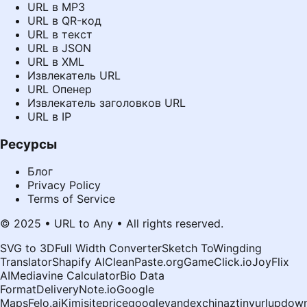
URL в MP3
URL в QR-код
URL в текст
URL в JSON
URL в XML
Извлекатель URL
URL Опенер
Извлекатель заголовков URL
URL в IP
Ресурсы
Блог
Privacy Policy
Terms of Service
© 2025 • URL to Any • All rights reserved.
SVG to 3D
Full Width Converter
Sketch To
Wingding
Translator
Shapify AI
CleanPaste.org
GameClick.io
JoyFlix
AI
Mediavine Calculator
Bio Data
Format
DeliveryNote.io
Google
Maps
Felo.ai
Kimi
siteprice
google
yandex
chinaz
tinyurl
updown