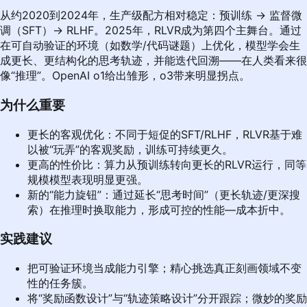
从约2020到2024年，生产级配方相对稳定：预训练 → 监督微
调（SFT）→ RLHF。2025年，RLVR成为第四个主舞台。通过
在可自动验证的环境（如数学/代码谜题）上优化，模型学会生
成更长、更结构化的思考轨迹，并能迭代回溯——在人类看来很
像“推理”。OpenAI o1给出雏形，o3带来明显拐点。
为什么重要
更长的客观优化：不同于短促的SFT/RLHF，RLVR基于难
以被“玩弄”的客观奖励，训练可持续更久。
更高的性价比：算力从预训练转向更长的RLVR运行，同等
规模模型表现明显更强。
新的“能力旋钮”：通过延长“思考时间”（更长轨迹/更深搜
索）在推理时换取能力，形成可控的性能—成本折中。
实践建议
把可验证环境当成能力引擎；精心挑选真正刻画领域不变
性的任务簇。
将“奖励函数设计”与“轨迹策略设计”分开跟踪；微妙的奖励