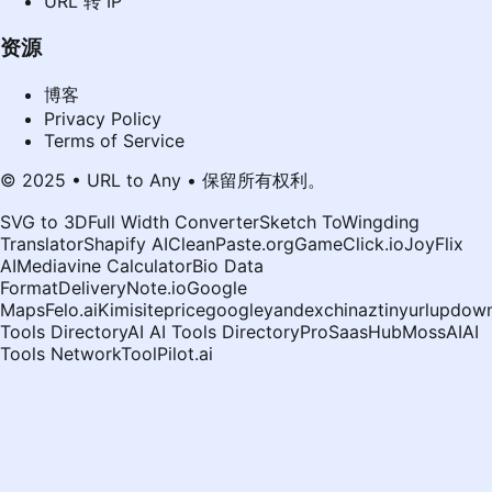
URL 转 IP
资源
博客
Privacy Policy
Terms of Service
© 2025 • URL to Any • 保留所有权利。
SVG to 3D
Full Width Converter
Sketch To
Wingding
Translator
Shapify AI
CleanPaste.org
GameClick.io
JoyFlix
AI
Mediavine Calculator
Bio Data
Format
DeliveryNote.io
Google
Maps
Felo.ai
Kimi
siteprice
google
yandex
chinaz
tinyurl
updown
Tools Directory
AI AI Tools Directory
ProSaasHub
MossAI
AI
Tools Network
ToolPilot.ai