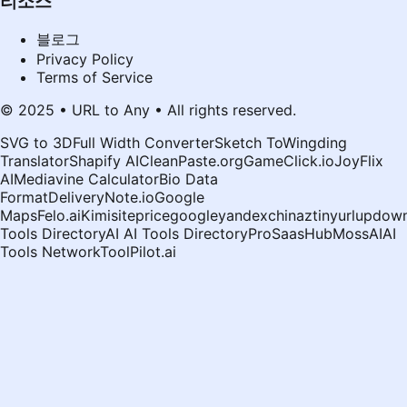
리소스
블로그
Privacy Policy
Terms of Service
© 2025 • URL to Any • All rights reserved.
SVG to 3D
Full Width Converter
Sketch To
Wingding
Translator
Shapify AI
CleanPaste.org
GameClick.io
JoyFlix
AI
Mediavine Calculator
Bio Data
Format
DeliveryNote.io
Google
Maps
Felo.ai
Kimi
siteprice
google
yandex
chinaz
tinyurl
updown
Tools Directory
AI AI Tools Directory
ProSaasHub
MossAI
AI
Tools Network
ToolPilot.ai