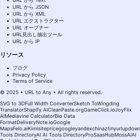
URL から JSON
URL から XML
URL エクストラクター
URL オープナー
URL見出し抽出ツール
URL から IP
リソース
ブログ
Privacy Policy
Terms of Service
© 2025 • URL to Any • All rights reserved.
SVG to 3D
Full Width Converter
Sketch To
Wingding
Translator
Shapify AI
CleanPaste.org
GameClick.io
JoyFlix
AI
Mediavine Calculator
Bio Data
Format
DeliveryNote.io
Google
Maps
Felo.ai
Kimi
siteprice
google
yandex
chinaz
tinyurl
updown
Tools Directory
AI AI Tools Directory
ProSaasHub
MossAI
AI