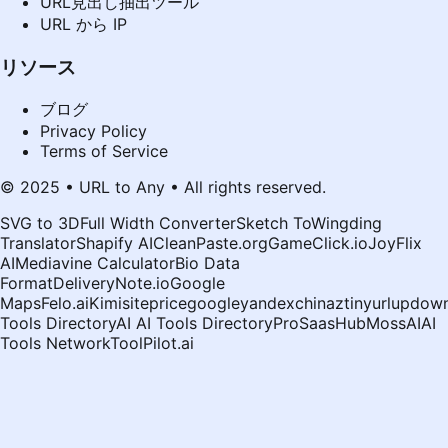
URL見出し抽出ツール
URL から IP
リソース
ブログ
Privacy Policy
Terms of Service
© 2025 • URL to Any • All rights reserved.
SVG to 3D
Full Width Converter
Sketch To
Wingding
Translator
Shapify AI
CleanPaste.org
GameClick.io
JoyFlix
AI
Mediavine Calculator
Bio Data
Format
DeliveryNote.io
Google
Maps
Felo.ai
Kimi
siteprice
google
yandex
chinaz
tinyurl
updown
Tools Directory
AI AI Tools Directory
ProSaasHub
MossAI
AI
Tools Network
ToolPilot.ai