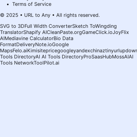
Terms of Service
© 2025 • URL to Any • All rights reserved.
SVG to 3D
Full Width Converter
Sketch To
Wingding
Translator
Shapify AI
CleanPaste.org
GameClick.io
JoyFlix
AI
Mediavine Calculator
Bio Data
Format
DeliveryNote.io
Google
Maps
Felo.ai
Kimi
siteprice
google
yandex
chinaz
tinyurl
updown
Tools Directory
AI AI Tools Directory
ProSaasHub
MossAI
AI
Tools Network
ToolPilot.ai