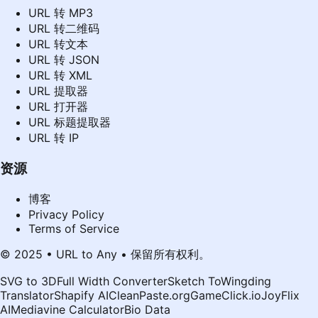
URL 转 MP3
URL 转二维码
URL 转文本
URL 转 JSON
URL 转 XML
URL 提取器
URL 打开器
URL 标题提取器
URL 转 IP
资源
博客
Privacy Policy
Terms of Service
© 2025 • URL to Any • 保留所有权利。
SVG to 3D
Full Width Converter
Sketch To
Wingding
Translator
Shapify AI
CleanPaste.org
GameClick.io
JoyFlix
AI
Mediavine Calculator
Bio Data