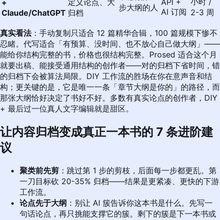
小时 /
定义论点、大
API +
+
步大纲的人
AI 订阅
2-3 周
Claude/ChatGPT
归档
真实看法
：手动复制只适合 12 篇精华合辑，100 篇规模下惨不
忍睹。代写适合「有预算、没时间、也不放心自己做大纲」——
能给你结构完整的书，价格也很结构完整。Prosed 适合这个月
就要出稿、能接受通用结构的创作者——对的归档下省时间，错
的归档下会被算法局限。DIY 工作流的胜场在你在意声音和结
构；更关键的是，它是唯一一条「章节大纲是你的」的路径，而
那张大纲恰好决定了书好不好。多数有真实论点的创作者，DIY
+ 最后过一位真人文字编辑就是甜区。
让内容归档变成真正一本书的 7 条进阶建
议
聚类前先剪
：跳过第 1 步的剪枝，后面每一步都更乱。第
一刀目标砍 20-35% 归档——结果是更紧凑、更快的下游
工作流。
论点先于大纲
：别让 AI 簇告诉你这本书是什么。先写一
句话论点，再只挑能支撑它的簇。剩下的簇是下一本书或