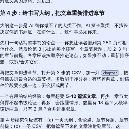
封底文案的原料。别跳过。
第 4 步：给书写大纲，把文章重新排进章节
大纲这一步是 AI 替你做不了的人类工作。AI 擅长聚类；不擅长
决定你的书到底「在讲什么」。这件事必须你来。
先用一句话写整本书的论点——你想让读者翻到第 250 页时相
信什么。然后给第 3 步出的每个簇写一个章节标题，加 2-3 句
的章节前提。各章应该按顺序推进论点；如果推不动，重新排序
簇，或拆/合并它们。
再把文章排进章节。打开第 3 步的 CSV，加一列
，把
chapter
每篇丢进最合适的章节槽。多数能干净分类；有些跨两章，到稿
件阶段要么挑一边，要么拆成两节。
一个有用的结构经验：每章想要
5-12 篇源文章
。再少，章节太
薄撑不起书级论证；再多，会跑题铺张。簇里有 18 篇？大概率
该拆两章。只有 2 篇？合并进相邻章。
第 4 步结束你应该有：(a) 一页大纲，含论点、章节标题、章节
前提；(b) 一份 CSV，把每篇留下来的文章映射到章节。这一