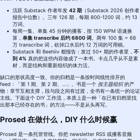
活跃 Substack 作者年发
42 期
（Substack 2026 创作者
报告中位数）。三年 126 期，每期 800-1200 词，约 13
万词。
每周一集、单集 45 分钟的播客，按 150 WPM 语速换
算，
单集 transcribe 后约 6800 词
。两年 100 集 = 68
万 transcribe 词，砍掉口水后约 12 万词的可用稿。
Substack 和 Beehiiv 都报告：发过 50+ 期的作者里，
不
到 4%
真的把这些内容做成了一本书。卡点几乎从不是素
材，而是结构和重新组织的体力活。
缺口的形状高度一致。你的归档是一条按时间线性排开的
feed：「第 1 期、第 2 期、…」。书是一个
按主题组织
的产
物：章节互相支撑，段与段之间有过渡，全书有一条统一的论证
主线。下面这个 DIY 工作流，本质上是一种「在已有归档里找
出那本已经存在的书」的方法——不是从头再写。
Prosed 在做什么，DIY 什么时候赢
Prosed 是一条托管管线。你把 newsletter RSS 或播客音频