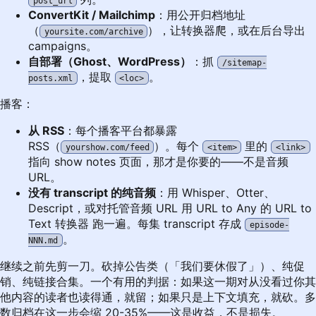
post_url
ConvertKit / Mailchimp
：用公开归档地址
（
），让转换器爬，或在后台导出
yoursite.com/archive
campaigns。
自部署（Ghost、WordPress）
：抓
/sitemap-
，提取
。
posts.xml
<loc>
播客：
从 RSS
：每个播客平台都暴露
RSS（
）。每个
里的
yourshow.com/feed
<item>
<link>
指向 show notes 页面，那才是你要的——不是音频
URL。
没有 transcript 的纯音频
：用 Whisper、Otter、
Descript，或对托管音频 URL 用
URL to Any 的 URL to
Text 转换器
跑一遍。每集 transcript 存成
episode-
。
NNN.md
继续之前先剪一刀。砍掉公告类（「我们要休假了」）、纯促
销、纯链接合集。一个有用的判据：如果这一期对从没看过你其
他内容的读者也读得通，就留；如果只是上下文填充，就砍。多
数归档在这一步会缩 20-35%——这是收益，不是损失。