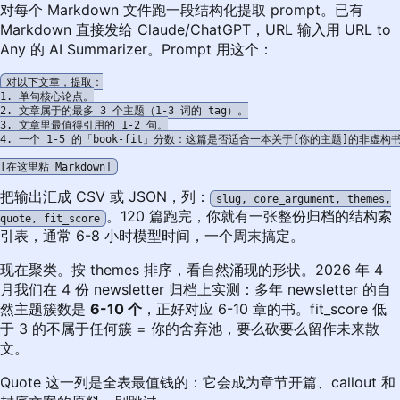
对每个 Markdown 文件跑一段结构化提取 prompt。已有
Markdown 直接发给 Claude/ChatGPT，URL 输入用
URL to
Any 的 AI Summarizer
。Prompt 用这个：
对以下文章，提取：

1. 单句核心论点。

2. 文章属于的最多 3 个主题（1-3 词的 tag）。

3. 文章里最值得引用的 1-2 句。

4. 一个 1-5 的「book-fit」分数：这篇是否适合一本关于[你的主题]的非虚构书
把输出汇成 CSV 或 JSON，列：
slug, core_argument, themes,
。120 篇跑完，你就有一张整份归档的结构索
quote, fit_score
引表，通常 6-8 小时模型时间，一个周末搞定。
现在聚类。按 themes 排序，看自然涌现的形状。2026 年 4
月我们在 4 份 newsletter 归档上实测：多年 newsletter 的自
然主题簇数是
6-10 个
，正好对应 6-10 章的书。fit_score 低
于 3 的不属于任何簇 = 你的舍弃池，要么砍要么留作未来散
文。
Quote 这一列是全表最值钱的：它会成为章节开篇、callout 和