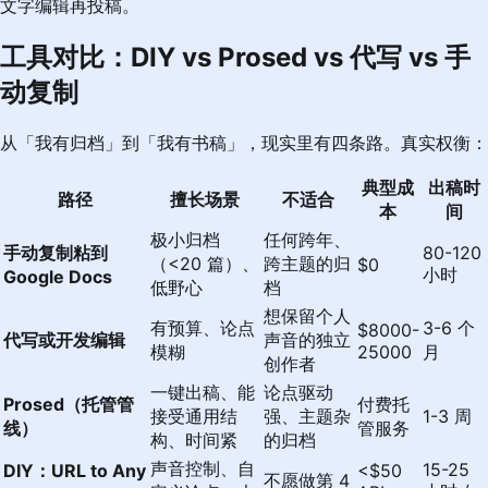
文字编辑再投稿。
工具对比：DIY vs Prosed vs 代写 vs 手
动复制
从「我有归档」到「我有书稿」，现实里有四条路。真实权衡：
典型成
出稿时
路径
擅长场景
不适合
本
间
极小归档
任何跨年、
手动复制粘到
80-120
（<20 篇）、
跨主题的归
$0
小时
Google Docs
低野心
档
想保留个人
有预算、论点
3-6 个
$8000-
代写或开发编辑
声音的独立
模糊
25000
月
创作者
一键出稿、能
论点驱动
Prosed
（托管管
付费托
接受通用结
强、主题杂
1-3 周
线）
管服务
构、时间紧
的归档
声音控制、自
15-25
DIY：
URL to Any
<$50
不愿做第 4