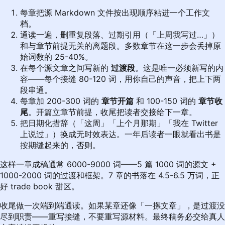
每章把源 Markdown 文件按出现顺序粘进一个工作文
档。
通读一遍，删重复段落、过期引用（「上周我写过…」）
和与章节前提无关的离题段。多数章节在这一步会丢掉原
始词数的 25-40%。
在每个源文章之间写新的
过渡段
。这是唯一必须新写的内
容——每个接缝 80-120 词，用你自己的声音，把上下两
段串通。
每章加 200-300 词的
章节开篇
和 100-150 词的
章节收
尾
。开篇立章节前提，收尾把读者交接给下一章。
把日期化措辞（「这周」「上个月那期」「我在 Twitter
上说过」）换成无时效表达。一年后读者一眼就看出书是
按期缝起来的，否则。
这样一章成稿通常 6000-9000 词——5 篇 1000 词的源文 +
1000-2000 词的过渡和框架。7 章的书落在 4.5-6.5 万词，正
好 trade book 甜区。
收尾做一次端到端通读。如果某章还像「一摞文章」，是过渡没
尽到职责——重写接缝，不要重写源材料。最终稿务必交给真人