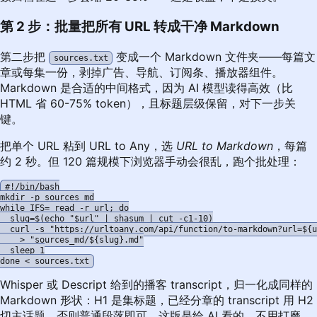
第 2 步：批量把所有 URL 转成干净 Markdown
第二步把
变成一个 Markdown 文件夹——每篇文
sources.txt
章或每集一份，剥掉广告、导航、订阅条、播放器组件。
Markdown 是合适的中间格式，因为 AI 模型读得高效（比
HTML 省 60-75% token），且标题层级保留，对下一步关
键。
把单个 URL 粘到
URL to Any
，选
URL to Markdown
，每篇
约 2 秒。但 120 篇规模下浏览器手动会很乱，跑个批处理：
#!/bin/bash

mkdir -p sources_md

while IFS= read -r url; do

  slug=$(echo "$url" | shasum | cut -c1-10)

  curl -s "https://urltoany.com/api/function/to-markdown?url=${u
    > "sources_md/${slug}.md"

  sleep 1

Whisper 或 Descript 给到的播客 transcript，归一化成同样的
Markdown 形状：H1 是集标题，已经分章的 transcript 用 H2
切主话题，否则普通段落即可。这版是给 AI 看的，不用打磨。