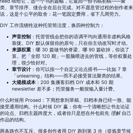
feed 喂给它，选一个书的篇幅，它返回一份书稿初稿——聚
类、章节排序、缝合全在后台完成。对不愿意管过程的创作者来
说，这是个公平的取舍：花一笔固定费用，省下几周劳力。
DIY 工作流牺牲这种托管简洁度，换四种控制力：
声音控制
：托管管线会把你的语调平均向通用非虚构风格
靠拢。DIY 默认保留你的原句，只在你主动改写时才动。
来源权重
：哪 30 篇做书的脊梁、哪 90 篇砍掉，你说了
算。把「全部 120 期」一股脑喂进去的管线，等价权重处
理，很少恰好对。
章节设计
：你可以按一个自定义论点搭书——比如 7 章
「unlearning」结构——而不必接受算法聚类的结果。
大规模成本
：200 集播客归档 DIY 成本和 50 期
newsletter 差不多；托管服务一般按输入量计费。
什么时候用 Prosed：下周想拿到草稿、归档本身已经一致、能
接受通用结构。什么时候 DIY 赢：你有一个清晰想让书去论证
的论点、归档主题跨度大，或者你只是想在外包前先
理解
自己
作品的结构。
两条路也不互斥。很多创作者用 DIY 跑到第 3 步（提炼章节候