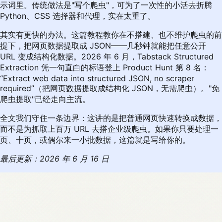
示词里。传统做法是"写个爬虫"，可为了一次性的小活去折腾
Python、CSS 选择器和代理，实在太重了。
其实有更快的办法。这篇教程教你在不搭建、也不维护爬虫的前
提下，把网页数据提取成 JSON——几秒钟就能把任意公开
URL 变成结构化数据。2026 年 6 月，Tabstack Structured
Extraction 凭一句直白的标语登上 Product Hunt 第 8 名：
“Extract web data into structured JSON, no scraper
required”（把网页数据提取成结构化 JSON，无需爬虫）。"免
爬虫提取"已经走向主流。
全文我们守住一条边界：这讲的是把普通网页快速转换成数据，
而不是为抓取上百万 URL 去搭企业级爬虫。如果你只要处理一
页、十页，或偶尔来一小批数据，这篇就是写给你的。
最后更新：2026 年 6 月 16 日