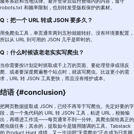
服务条款和当地法律。避开登录后或付费墙内的内容，遵守
robots.txt 和频率限制，也别转发受版权保护的素材。
Q：把一个 URL 转成 JSON 要多久？
用免爬虫工具，单页通常两到五秒就能转好。没有环境要配置，
所以从 URL 到可用的 JSON 几乎是即时的。
Q：什么时候该老老实实写爬虫？
当你需要按计划定时抓取成千上万的页面、要处理登录或强反
爬、或者要深度爬遍整个站点时，就该写爬虫。比这更小的需
求，URL 转 JSON 工具更快，而且没有维护成本。
结语 {#conclusion}
把网页数据提取成 JSON，已经不再等于写爬虫。先定好要的字
段，选一个免代码的 URL 转 JSON 工具，粘进 URL，校验输
出，再喂进工作流——每页通常不到一分钟。真爬虫留给真正的
爬虫级任务；其余的，提取如今是随用随调的工具。Tabstack
的 Product Hunt 成绩，又一次说明"无需爬虫"正在成为日常网