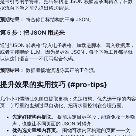
是带引号的字符串。把结果粘进 JSON 校验器或编辑器，在数
据流向下游之前先抓出格式错误。
预期结果：
符合你目标结构的干净 JSON。
第 5 步：把 JSON 用起来
通过"JSON 转表格"导入电子表格、加载进脚本、写入数据库，
或者直接喂给 LLM。因为是标准 JSON，每个下游工具都早就
认识这门语言——不用写黏合代码。
预期结果：
数据顺畅地流进你真正的工作流。
提升效果的实用技巧 {#pro-tips}
几个小习惯能让免爬虫提取更稳：先定结构、优先选干净的内容
页、宁可重跑也别过早自动化、把请求量控制在合理范围。
先定好结构再提取。
提前决定目标字段，能避免收一堆噪
声，也能让不同页面的 JSON 对得齐。
优先选文章和内容页。
围绕可读内容构建的页面——文