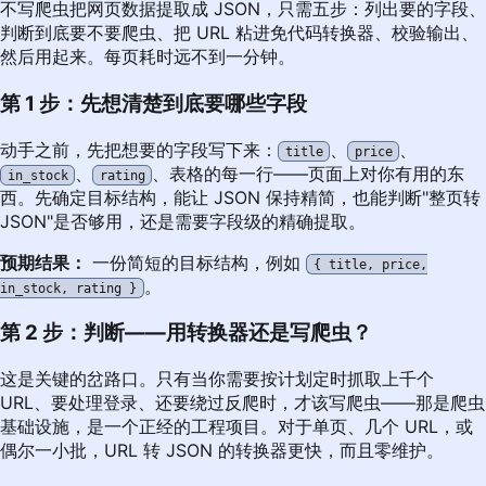
不写爬虫把网页数据提取成 JSON，只需五步：列出要的字段、
判断到底要不要爬虫、把 URL 粘进免代码转换器、校验输出、
然后用起来。每页耗时远不到一分钟。
第 1 步：先想清楚到底要哪些字段
动手之前，先把想要的字段写下来：
、
、
title
price
、
、表格的每一行——页面上对你有用的东
in_stock
rating
西。先确定目标结构，能让 JSON 保持精简，也能判断"整页转
JSON"是否够用，还是需要字段级的精确提取。
预期结果：
一份简短的目标结构，例如
{ title, price,
。
in_stock, rating }
第 2 步：判断——用转换器还是写爬虫？
这是关键的岔路口。只有当你需要按计划定时抓取上千个
URL、要处理登录、还要绕过反爬时，才该写爬虫——那是爬虫
基础设施，是一个正经的工程项目。对于单页、几个 URL，或
偶尔一小批，URL 转 JSON 的转换器更快，而且零维护。