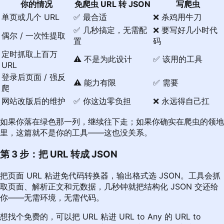
你的情况
免爬虫 URL 转 JSON
写爬虫
单页或几个 URL
✅ 最合适
❌ 杀鸡用牛刀
✅ 几秒搞定，无需配
❌ 要写好几小时代
偶尔 / 一次性提取
置
码
定时抓取上百万
⚠️ 不是为此设计
✅ 该用的工具
URL
登录后页面 / 强反
⚠️ 能力有限
✅ 需要
爬
网站改版后的维护
✅ 你这边零负担
❌ 永远得自己扛
如果你落在绿色那一列，继续往下走；如果你确实在爬虫的领地
里，这篇就不是你的工具——这也没关系。
第 3 步：把 URL 转成 JSON
把页面 URL 粘进免代码转换器，输出格式选 JSON。工具会抓
取页面、解析正文和元数据，几秒钟就把结构化 JSON 交还给
你——无需环境，无需代码。
想找个免费的，可以把 URL 粘进
URL to Any 的 URL to