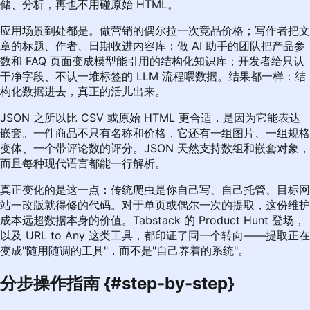
储、分析，再也不用碰原始 HTML。
应用场景到处都是。做营销的偶尔拉一次竞品价格；写作者把文
章的标题、作者、日期收进内容库；做 AI 助手的团队把产品参
数和 FAQ 页面变成模型能引用的结构化知识库；开发者给只认
干净字段、不认一堆标签的 LLM 流程喂数据。结果都一样：结
构化数据进去，真正的活儿出来。
JSON 之所以比 CSV 或原始 HTML 更合适，是因为它能表达
嵌套。一件商品不只有名称和价格，它还有一组图片、一组规格
变体、一个带评论数的评分。JSON 天然支持数组和嵌套对象，
而且每种现代语言都能一行解析。
真正变化的是这一点：传统爬虫是你自己写、自己托管、目标网
站一改版就得修的代码。对于单页或偶尔一次的提取，这份维护
成本远超数据本身的价值。Tabstack 的 Product Hunt 登场，
以及 URL to Any 这类工具，都印证了同一个转向——提取正在
变成"随用随调的工具"，而不是"自己养着的系统"。
分步操作指南 {#step-by-step}