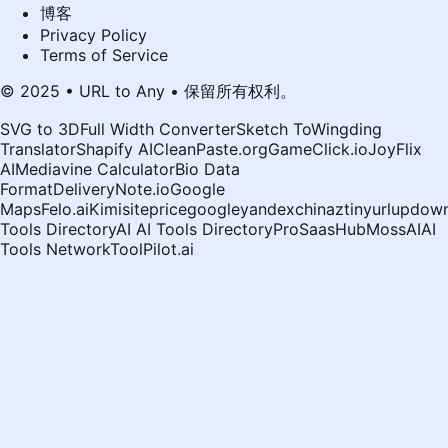
博客
Privacy Policy
Terms of Service
© 2025 • URL to Any • 保留所有权利。
SVG to 3D
Full Width Converter
Sketch To
Wingding
Translator
Shapify AI
CleanPaste.org
GameClick.io
JoyFlix
AI
Mediavine Calculator
Bio Data
Format
DeliveryNote.io
Google
Maps
Felo.ai
Kimi
siteprice
google
yandex
chinaz
tinyurl
updown
Tools Directory
AI AI Tools Directory
ProSaasHub
MossAI
AI
Tools Network
ToolPilot.ai