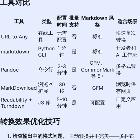
工具对比
配置
批量
Markdown 风
工具
类型
适合场景
时间
支持
格
在线工
无需
快速单次
否
标准
URL to Any
具
配置
转换
1 分
开发者和
Python
是
标准
markitdown
CLI
钟
AI 工作流
GFM、
多格式转
2-3
命令行
是
Pandoc
CommonMark
分钟
换
等 5+
浏览器
浏览时保
30
否
MarkDownload
GFM
秒
扩展
存网页
自定义应
5-10
Readability +
JS 库
是
可配置
分钟
Turndown
用
转换效果优化技巧
检查输出中的格式问题。
自动转换并不完美——多栏布