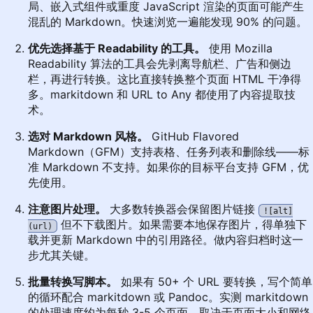
局、嵌入式组件或重度 JavaScript 渲染的页面可能产生
混乱的 Markdown。快速浏览一遍能发现 90% 的问题。
优先选择基于 Readability 的工具。
使用 Mozilla
Readability 算法的工具会先剥离导航栏、广告和侧边
栏，再进行转换。这比直接转换整个页面 HTML 干净得
多。markitdown 和 URL to Any 都使用了内容提取技
术。
选对 Markdown 风格。
GitHub Flavored
Markdown（GFM）支持表格、任务列表和删除线——标
准 Markdown 不支持。如果你的目标平台支持 GFM，优
先使用。
注意图片处理。
大多数转换器会保留图片链接
![alt]
但不下载图片。如果需要本地保存图片，得单独下
(url)
载并更新 Markdown 中的引用路径。做内容归档时这一
步尤其关键。
批量转换写脚本。
如果有 50+ 个 URL 要转换，写个简单
的循环配合 markitdown 或 Pandoc。实测 markitdown
的处理速度约为每秒 3-5 个页面，取决于页面大小和网络